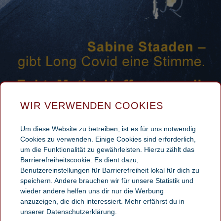
WIR VERWENDEN COOKIES
 ABNEHMSPRITZE BEI LONGCOVI
Um diese Website zu betreiben, ist es für uns notwendig
Cookies zu verwenden. Einige Cookies sind erforderlich,
um die Funktionalität zu gewährleisten. Hierzu zählt das
Barrierefreiheitscookie. Es dient dazu,
liche Wirkung der Abnehmspritze bei Longcovid, denn im Juni wurde 
Benutzereinstellungen für Barrierefreiheit lokal für dich zu
Dr. Weber berichtet, was das Medikament Ozempic bewirkt. Neben der
speichern. Andere brauchen wir für unsere Statistik und
wieder andere helfen uns dir nur die Werbung
anzuzeigen, die dich interessiert. Mehr erfährst du in
unserer Datenschutzerklärung.