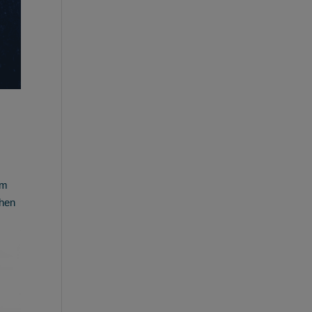
em
chen