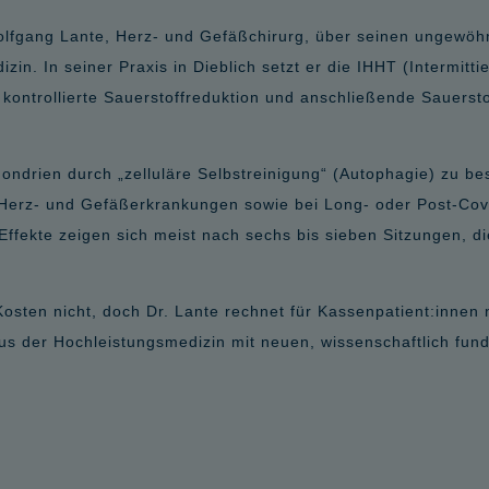
olfgang Lante, Herz- und Gefäßchirurg, über seinen ungewöh
izin. In seiner Praxis in Dieblich setzt er die IHHT (Intermit
kontrollierte Sauerstoffreduktion und anschließende Sauersto
hondrien durch „zelluläre Selbstreinigung“ (Autophagie) zu bes
Herz- und Gefäßerkrankungen sowie bei Long- oder Post-Covi
 Effekte zeigen sich meist nach sechs bis sieben Sitzungen, d
ten nicht, doch Dr. Lante rechnet für Kassenpatient:innen 
us der Hochleistungsmedizin mit neuen, wissenschaftlich fund