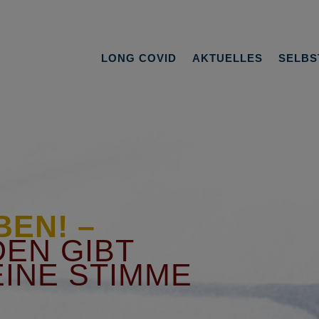
LONG COVID
AKTUELLES
SELBS
BEN! –
DEN GIBT
EINE STIMME