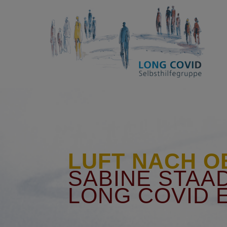
LUFT NACH O
SABINE STAA
LONG COVID 