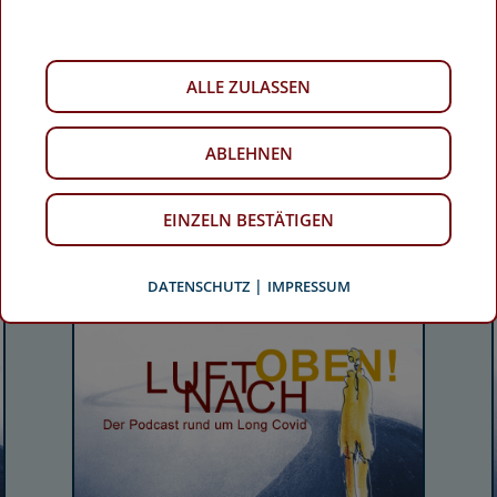
LUFT NACH OBEN! DIE
ABNEHMSPRITZE BEI
LONGCOVID
ALLE ZULASSEN
Sabine spricht mit Frau Dr. Weber
über die mögliche Wirkung der
Abnehmspritze bei Longcovid, denn...
ABLEHNEN
mehr lesen
EINZELN BESTÄTIGEN
|
DATENSCHUTZ
IMPRESSUM